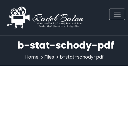
Skip
to
content
b-stat-schody-pdf
Home
Files
b-stat-schody-pdf